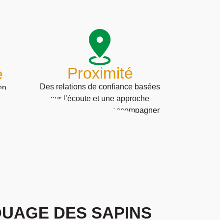
Proximité
e
Des relations de confiance basées
en
sur l’écoute et une approche
, avec
personnalisée, pour accompagner
rantir
les professionnels et les métalliers
alité
dans leurs projets.
 B2B.
QUAGE DES SAPINS