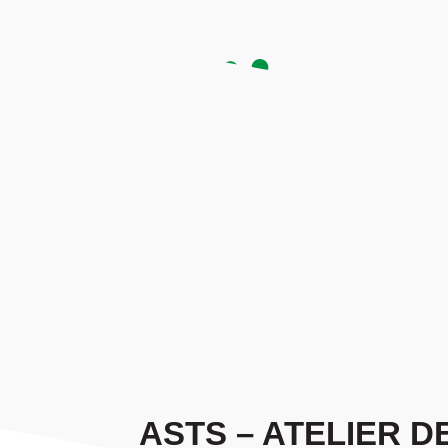
Familial
Une entreprise à taille humaine,
Une
fondée sur des valeurs de solidarité
ser
et de bienveillance, au services des
artis
professionnels et des métalliers.
so
ASTS – ATELIER 