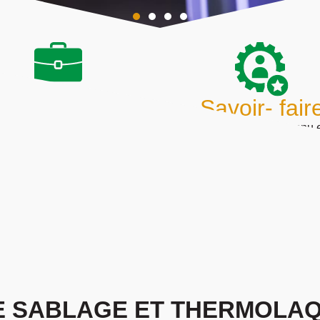
+ de 10 ans
Savoir- fair
 décennie d’expérience au
Un savoir-faire reconnu 
vice des entreprises et des
grenaillage et thermolaquage
ans métalliers, proposant des
une équipe qualifiée pour ga
lutions alliant tradition et
des prestations de haute qu
innovation.
adaptées au exigences du
DE SABLAGE ET THERMOLA